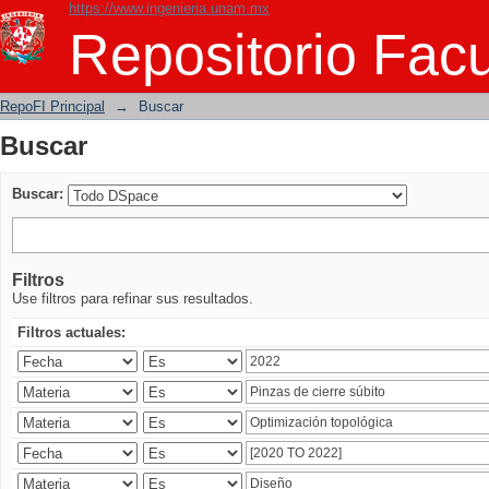
https://www.ingenieria.unam.mx
Buscar
Repositorio Facu
RepoFI Principal
→
Buscar
Buscar
Buscar:
Filtros
Use filtros para refinar sus resultados.
Filtros actuales: