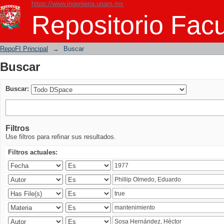
https://www.ingenieria.unam.mx
Buscar
Repositorio Facu
RepoFI Principal
→
Buscar
Buscar
Buscar:
Filtros
Use filtros para refinar sus resultados.
Filtros actuales: