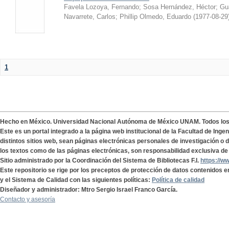
Favela Lozoya, Fernando
;
Sosa Hernández, Héctor
;
Gua
Navarrete, Carlos
;
Phillip Olmedo, Eduardo
(
1977-08-29
1
Hecho en México. Universidad Nacional Autónoma de México UNAM. Todos lo
Este es un portal integrado a la página web institucional de la Facultad de Ing
distintos sitios web, sean páginas electrónicas personales de investigación o de
los textos como de las páginas electrónicas, son responsabilidad exclusiva de 
Sitio administrado por la Coordinación del Sistema de Bibliotecas F.I.
https://w
Este repositorio se rige por los preceptos de protección de datos contenidos e
y el Sistema de Calidad con las siguientes políticas:
Política de calidad
Diseñador y administrador: Mtro Sergio Israel Franco García.
Contacto y asesoría