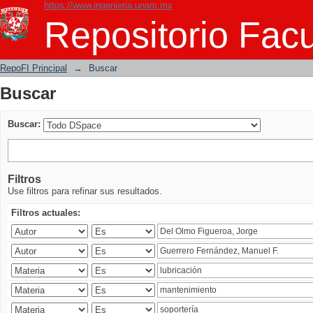
https://www.ingenieria.unam.mx
Buscar
Repositorio Facu
RepoFI Principal
→
Buscar
Buscar
Buscar:
Filtros
Use filtros para refinar sus resultados.
Filtros actuales: