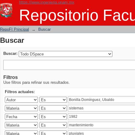
https://www.ingenieria.unam.mx
Buscar
Repositorio Facu
RepoFI Principal
→
Buscar
Buscar
Buscar:
Filtros
Use filtros para refinar sus resultados.
Filtros actuales: