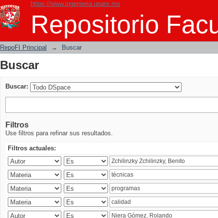
https://www.ingenieria.unam.mx
Buscar
Repositorio Facu
RepoFI Principal
→
Buscar
Buscar
Buscar:
Filtros
Use filtros para refinar sus resultados.
Filtros actuales: