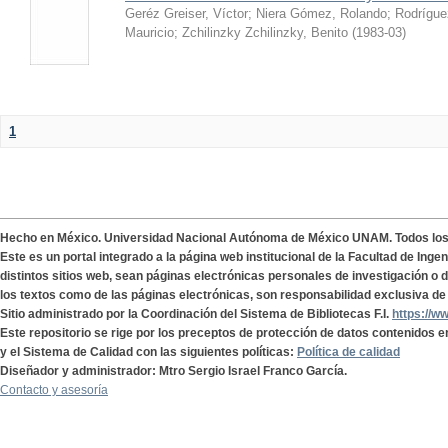
Geréz Greiser, Víctor
;
Niera Gómez, Rolando
;
Rodrígue
Mauricio
;
Zchilinzky Zchilinzky, Benito
(
1983-03
)
1
Hecho en México. Universidad Nacional Autónoma de México UNAM. Todos lo
Este es un portal integrado a la página web institucional de la Facultad de Ing
distintos sitios web, sean páginas electrónicas personales de investigación o de
los textos como de las páginas electrónicas, son responsabilidad exclusiva de 
Sitio administrado por la Coordinación del Sistema de Bibliotecas F.I.
https://w
Este repositorio se rige por los preceptos de protección de datos contenidos e
y el Sistema de Calidad con las siguientes políticas:
Política de calidad
Diseñador y administrador: Mtro Sergio Israel Franco García.
Contacto y asesoría