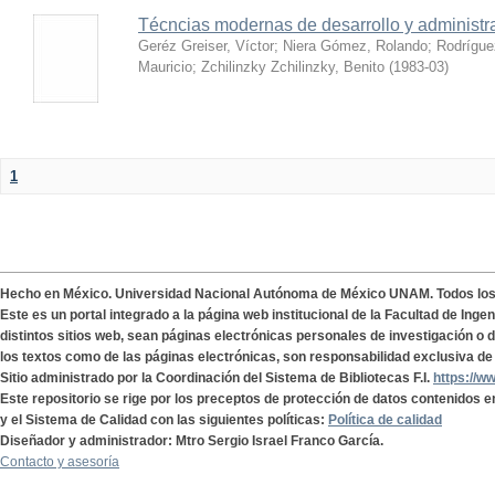
Técncias modernas de desarrollo y administ
Geréz Greiser, Víctor
;
Niera Gómez, Rolando
;
Rodrígue
Mauricio
;
Zchilinzky Zchilinzky, Benito
(
1983-03
)
1
Hecho en México. Universidad Nacional Autónoma de México UNAM. Todos lo
Este es un portal integrado a la página web institucional de la Facultad de Ing
distintos sitios web, sean páginas electrónicas personales de investigación o de
los textos como de las páginas electrónicas, son responsabilidad exclusiva de 
Sitio administrado por la Coordinación del Sistema de Bibliotecas F.I.
https://w
Este repositorio se rige por los preceptos de protección de datos contenidos e
y el Sistema de Calidad con las siguientes políticas:
Política de calidad
Diseñador y administrador: Mtro Sergio Israel Franco García.
Contacto y asesoría