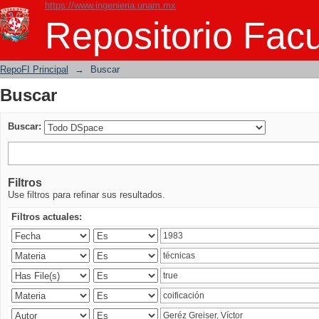
https://www.ingenieria.unam.mx
Buscar
Repositorio Facu
RepoFI Principal
→
Buscar
Buscar
Buscar:
Filtros
Use filtros para refinar sus resultados.
Filtros actuales: