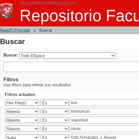
https://www.ingenieria.unam.mx
Buscar
Repositorio Facu
RepoFI Principal
→
Buscar
Buscar
Buscar:
Filtros
Use filtros para refinar sus resultados.
Filtros actuales: