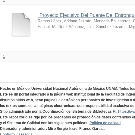
"Proyecto Ejecutivo Del Puente Del Entronq
Ramos López, Adriana Jazmín
;
Moncada Ballesteros, 
Hansel
;
Martínez Sánchez, Luis
;
Sánchez Lezama, Mig
1
Hecho en México. Universidad Nacional Autónoma de México UNAM. Todos lo
Este es un portal integrado a la página web institucional de la Facultad de Ing
distintos sitios web, sean páginas electrónicas personales de investigación o de
los textos como de las páginas electrónicas, son responsabilidad exclusiva de 
Sitio administrado por la Coordinación del Sistema de Bibliotecas F.I.
https://w
Este repositorio se rige por los preceptos de protección de datos contenidos e
y el Sistema de Calidad con las siguientes políticas:
Política de calidad
Diseñador y administrador: Mtro Sergio Israel Franco García.
Contacto y asesoría