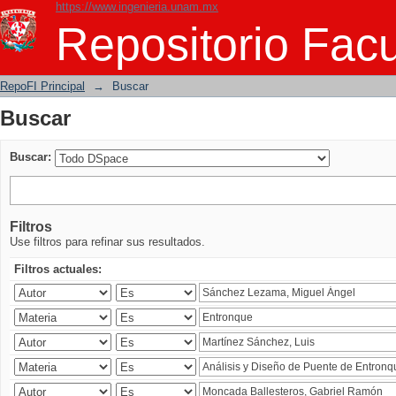
https://www.ingenieria.unam.mx
Buscar
Repositorio Facu
RepoFI Principal
→
Buscar
Buscar
Buscar:
Filtros
Use filtros para refinar sus resultados.
Filtros actuales: