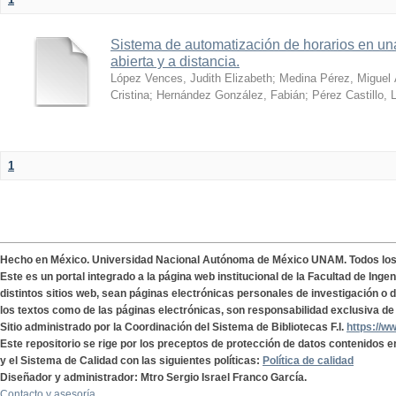
Sistema de automatización de horarios en una
abierta y a distancia.
López Vences, Judith Elizabeth
;
Medina Pérez, Miguel 
Cristina
;
Hernández González, Fabián
;
Pérez Castillo, 
1
Hecho en México. Universidad Nacional Autónoma de México UNAM. Todos lo
Este es un portal integrado a la página web institucional de la Facultad de Ing
distintos sitios web, sean páginas electrónicas personales de investigación o de
los textos como de las páginas electrónicas, son responsabilidad exclusiva de 
Sitio administrado por la Coordinación del Sistema de Bibliotecas F.I.
https://w
Este repositorio se rige por los preceptos de protección de datos contenidos e
y el Sistema de Calidad con las siguientes políticas:
Política de calidad
Diseñador y administrador: Mtro Sergio Israel Franco García.
Contacto y asesoría