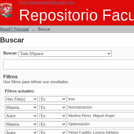
https://www.ingenieria.unam.mx
Buscar
Repositorio Facu
RepoFI Principal
→
Buscar
Buscar
Buscar:
Filtros
Use filtros para refinar sus resultados.
Filtros actuales: