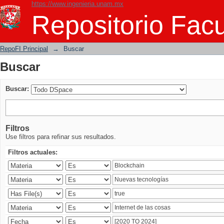
https://www.ingenieria.unam.mx
Buscar
Repositorio Facu
RepoFI Principal
→
Buscar
Buscar
Buscar:
Filtros
Use filtros para refinar sus resultados.
Filtros actuales: