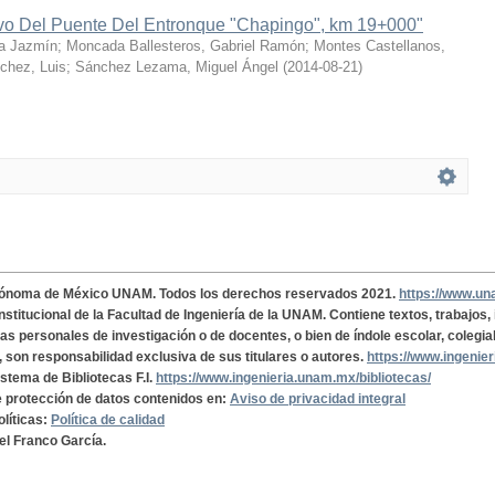
ivo Del Puente Del Entronque "Chapingo", km 19+000"
a Jazmín
;
Moncada Ballesteros, Gabriel Ramón
;
Montes Castellanos,
chez, Luis
;
Sánchez Lezama, Miguel Ángel
(
2014-08-21
)
tónoma de México UNAM. Todos los derechos reservados 2021.
https://www.u
institucional de la Facultad de Ingeniería de la UNAM. Contiene textos, trabajos
cas personales de investigación o de docentes, o bien de índole escolar, colegia
, son responsabilidad exclusiva de sus titulares o autores.
https://www.ingenie
istema de Bibliotecas F.I.
https://www.ingenieria.unam.mx/bibliotecas/
de protección de datos contenidos en:
Aviso de privacidad integral
olíticas:
Política de calidad
el Franco García.