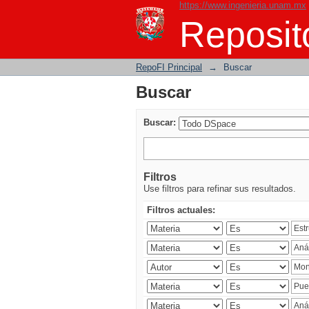
https://www.ingenieria.unam.mx
Buscar
Reposito
RepoFI Principal
→
Buscar
Buscar
Buscar:
Filtros
Use filtros para refinar sus resultados.
Filtros actuales: