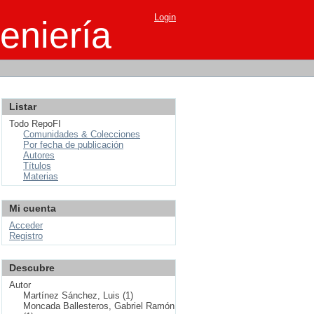
Login
eniería
Listar
Todo RepoFI
Comunidades & Colecciones
Por fecha de publicación
Autores
Títulos
Materias
Mi cuenta
Acceder
Registro
Descubre
Autor
Martínez Sánchez, Luis (1)
Moncada Ballesteros, Gabriel Ramón