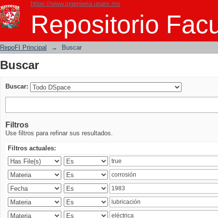
https://www.ingenieria.unam.mx
Buscar
Repositorio Facu
RepoFI Principal
→
Buscar
Buscar
Buscar:
Filtros
Use filtros para refinar sus resultados.
Filtros actuales: