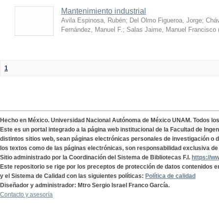
Mantenimiento industrial
Avila Espinosa, Rubén
;
Del Olmo Figueroa, Jorge
;
Cháv
Fernández, Manuel F.
;
Salas Jaime, Manuel Francisco
1
Hecho en México. Universidad Nacional Autónoma de México UNAM. Todos lo
Este es un portal integrado a la página web institucional de la Facultad de Ing
distintos sitios web, sean páginas electrónicas personales de investigación o de
los textos como de las páginas electrónicas, son responsabilidad exclusiva de 
Sitio administrado por la Coordinación del Sistema de Bibliotecas F.I.
https://w
Este repositorio se rige por los preceptos de protección de datos contenidos e
y el Sistema de Calidad con las siguientes políticas:
Política de calidad
Diseñador y administrador: Mtro Sergio Israel Franco García.
Contacto y asesoría