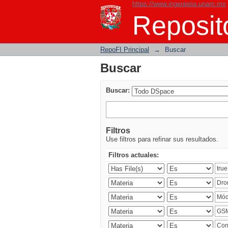
https://www.ingenieria.unam.mx
Buscar
Reposito
RepoFI Principal
→
Buscar
Buscar
Buscar:
Filtros
Use filtros para refinar sus resultados.
Filtros actuales: