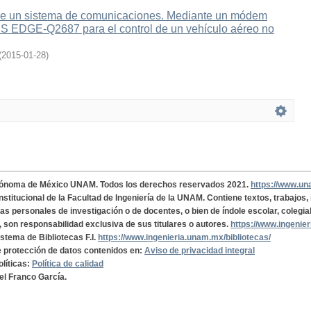
e un sistema de comunicaciones. Mediante un módem
 EDGE-Q2687 para el control de un vehículo aéreo no
(
2015-01-28
)
tónoma de México UNAM. Todos los derechos reservados 2021.
https://www.u
institucional de la Facultad de Ingeniería de la UNAM. Contiene textos, trabajos
cas personales de investigación o de docentes, o bien de índole escolar, colegia
, son responsabilidad exclusiva de sus titulares o autores.
https://www.ingenie
istema de Bibliotecas F.I.
https://www.ingenieria.unam.mx/bibliotecas/
de protección de datos contenidos en:
Aviso de privacidad integral
olíticas:
Política de calidad
el Franco García.