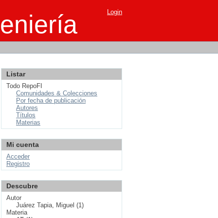
Login
eniería
Listar
Todo RepoFI
Comunidades & Colecciones
Por fecha de publicación
Autores
Títulos
Materias
Mi cuenta
Acceder
Registro
Descubre
Autor
Juárez Tapia, Miguel (1)
Materia