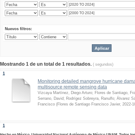
Nuevos filtros:
Mostrando 1 de un total de 1 resultados.
( segundos)
1
Monitoring detailed mangrove hurricane dama
multisource remote sensing data
Vizcaya Martínez, Diego Arturo
;
Flores de Santiago, Fr
Serrano, David
;
Rodrígez Sobreyra, Ranulfo
;
Álvarez S
Francisco
(
Flores de Santiago Francisco Javier
,
2022-1
1
Hecho en México. Universidad Nacional Autónoma de México UNAM. Todos lo