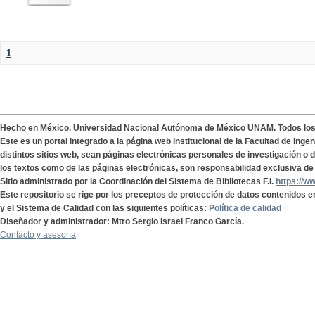
1
Hecho en México. Universidad Nacional Autónoma de México UNAM. Todos lo
Este es un portal integrado a la página web institucional de la Facultad de Ing
distintos sitios web, sean páginas electrónicas personales de investigación o de
los textos como de las páginas electrónicas, son responsabilidad exclusiva de 
Sitio administrado por la Coordinación del Sistema de Bibliotecas F.I.
https://w
Este repositorio se rige por los preceptos de protección de datos contenidos e
y el Sistema de Calidad con las siguientes políticas:
Política de calidad
Diseñador y administrador: Mtro Sergio Israel Franco García.
Contacto y asesoría