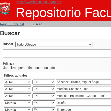
https://www.ingenieria.unam.mx
Buscar
Repositorio Facu
RepoFI Principal
→
Buscar
Buscar
Buscar:
Filtros
Use filtros para refinar sus resultados.
Filtros actuales: