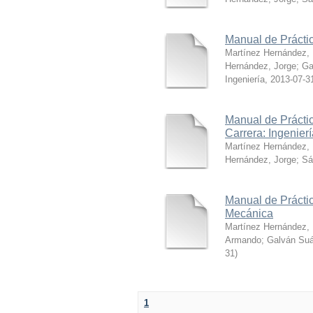
Manual de Práctic
Martínez Hernández,
Hernández, Jorge
;
Ga
Ingeniería
,
2013-07-3
Manual de Prácti
Carrera: Ingenier
Martínez Hernández,
Hernández, Jorge
;
Sá
Manual de Práctic
Mecánica
Martínez Hernández,
Armando
;
Galván Suá
31
)
1