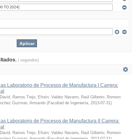
ultados.
( segundos)
as Laboratorio de Procesos de Manufactura I Carrera:
ial
 David
;
Ramos Trejo, Efraín
;
Valdez Navarro, Raúl Gilberto
;
Romero
nchez Guzman, Armando
(
Facultad de Ingeniería
,
2013-07-31
)
as Laboratorio de Procesos de Manufactura II Carrera:
ial
 David
;
Ramos Trejo, Efraín
;
Valdez Navarro, Raúl Gilberto
;
Romero
nchez Guzman, Armando
(
Facultad de Ingeniería
,
2013-07-31
)