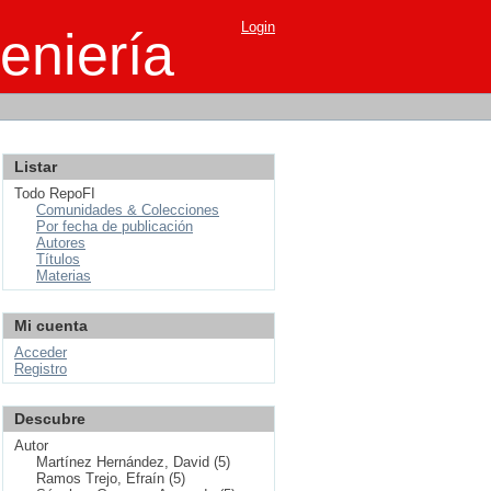
Login
eniería
Listar
Todo RepoFI
Comunidades & Colecciones
Por fecha de publicación
Autores
Títulos
Materias
Mi cuenta
Acceder
Registro
Descubre
Autor
Martínez Hernández, David (5)
Ramos Trejo, Efraín (5)