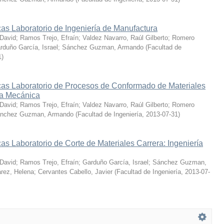
as Laboratorio de Ingeniería de Manufactura
 David
;
Ramos Trejo, Efraín
;
Valdez Navarro, Raúl Gilberto
;
Romero
rduño García, Israel
;
Sánchez Guzman, Armando
(
Facultad de
1
)
cas Laboratorio de Procesos de Conformado de Materiales
ía Mecánica
 David
;
Ramos Trejo, Efraín
;
Valdez Navarro, Raúl Gilberto
;
Romero
nchez Guzman, Armando
(
Facultad de Ingeniería
,
2013-07-31
)
as Laboratorio de Corte de Materiales Carrera: Ingeniería
 David
;
Ramos Trejo, Efraín
;
Garduño García, Israel
;
Sánchez Guzman,
rez, Helena
;
Cervantes Cabello, Javier
(
Facultad de Ingeniería
,
2013-07-