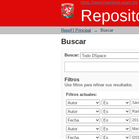
https://www.ingenieria.unam.mx
Buscar
Reposito
RepoFI Principal
→
Buscar
Buscar
Buscar:
Filtros
Use filtros para refinar sus resultados.
Filtros actuales: