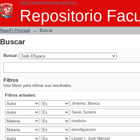
https://www.ingenieria.unam.mx
Buscar
Repositorio Facu
RepoFI Principal
→
Buscar
Buscar
Buscar:
Filtros
Use filtros para refinar sus resultados.
Filtros actuales: