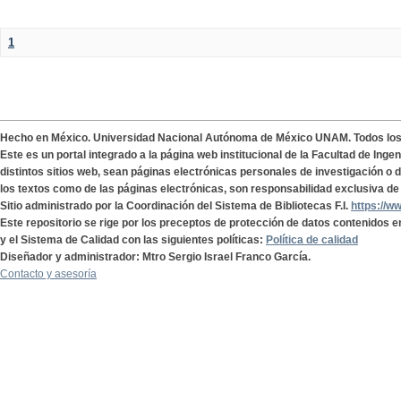
1
Hecho en México. Universidad Nacional Autónoma de México UNAM. Todos lo
Este es un portal integrado a la página web institucional de la Facultad de Ing
distintos sitios web, sean páginas electrónicas personales de investigación o de
los textos como de las páginas electrónicas, son responsabilidad exclusiva de 
Sitio administrado por la Coordinación del Sistema de Bibliotecas F.I.
https://w
Este repositorio se rige por los preceptos de protección de datos contenidos e
y el Sistema de Calidad con las siguientes políticas:
Política de calidad
Diseñador y administrador: Mtro Sergio Israel Franco García.
Contacto y asesoría