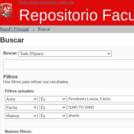
https://www.ingenieria.unam.mx
Buscar
Repositorio Facu
RepoFI Principal
→
Buscar
Buscar
Buscar:
Filtros
Use filtros para refinar sus resultados.
Filtros actuales:
Nuevos filtros: