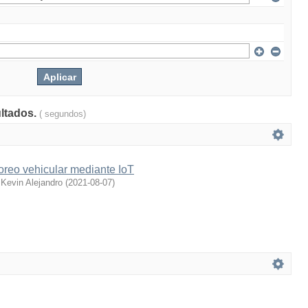
ultados.
( segundos)
oreo vehicular mediante IoT
Kevin Alejandro
(
2021-08-07
)