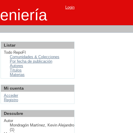
Login
eniería
Listar
Todo RepoFI
Comunidades & Colecciones
Por fecha de publicación
Autores
Títulos
Materias
Mi cuenta
Acceder
Registro
Descubre
Autor
Mondragón Martínez, Kevin Alejandro
(1)