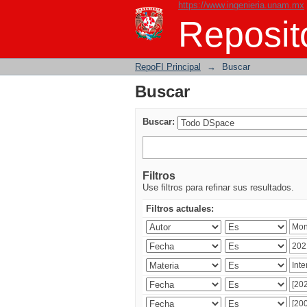
https://www.ingenieria.unam.mx
Buscar
Reposito
RepoFI Principal
→
Buscar
Buscar
Buscar:
Filtros
Use filtros para refinar sus resultados.
Filtros actuales: