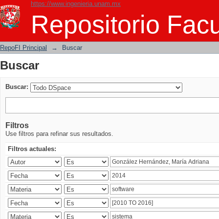
https://www.ingenieria.unam.mx
Buscar
Repositorio Facu
RepoFI Principal
→
Buscar
Buscar
Buscar:
Filtros
Use filtros para refinar sus resultados.
Filtros actuales: