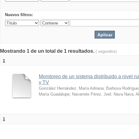
Nuevos filtros:
Mostrando 1 de un total de 1 resultados.
( segundos)
1
Monitoreo de un sistema distribuido a nivel n
y TV
González Hernández, María Adriana
;
Barbosa Rodrígue
María Guadalupe
;
Navarrete Pérez, Joel
;
Nava Nava, Al
1