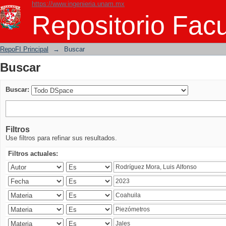
https://www.ingenieria.unam.mx
Buscar
Repositorio Facu
RepoFI Principal
→
Buscar
Buscar
Buscar:
Filtros
Use filtros para refinar sus resultados.
Filtros actuales: