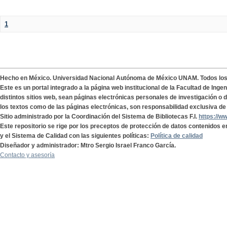
1
Hecho en México. Universidad Nacional Autónoma de México UNAM. Todos lo
Este es un portal integrado a la página web institucional de la Facultad de Ing
distintos sitios web, sean páginas electrónicas personales de investigación o de
los textos como de las páginas electrónicas, son responsabilidad exclusiva de 
Sitio administrado por la Coordinación del Sistema de Bibliotecas F.I.
https://w
Este repositorio se rige por los preceptos de protección de datos contenidos e
y el Sistema de Calidad con las siguientes políticas:
Política de calidad
Diseñador y administrador: Mtro Sergio Israel Franco García.
Contacto y asesoría