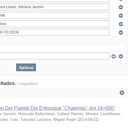
ultados.
( segundos)
ivo Del Puente Del Entronque "Chapingo", km 19+000"
a Jazmín
;
Moncada Ballesteros, Gabriel Ramón
;
Montes Castellanos,
chez, Luis
;
Sánchez Lezama, Miguel Ángel
(
2014-08-21
)