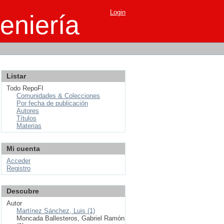
Login
eniería
Listar
Todo RepoFI
Comunidades & Colecciones
Por fecha de publicación
Autores
Títulos
Materias
Mi cuenta
Acceder
Registro
Descubre
Autor
Martínez Sánchez, Luis (1)
Moncada Ballesteros, Gabriel Ramón