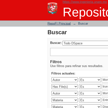
https://www.ingenieria.unam.mx
Buscar
Reposito
RepoFI Principal
→
Buscar
Buscar
Buscar:
Filtros
Use filtros para refinar sus resultados.
Filtros actuales: