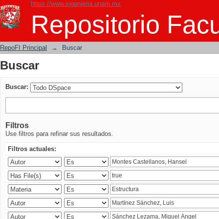
https://www.ingenieria.unam.mx
Buscar
Repositorio Facu
RepoFI Principal
→
Buscar
Buscar
Buscar:
Filtros
Use filtros para refinar sus resultados.
Filtros actuales: