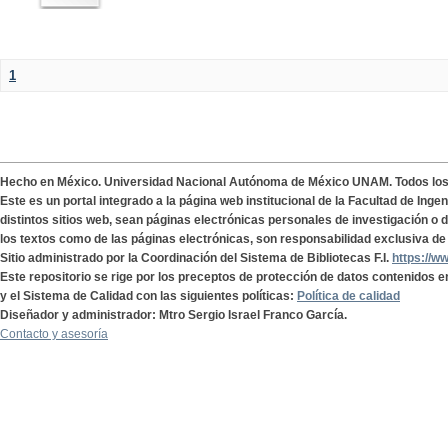
1
Hecho en México. Universidad Nacional Autónoma de México UNAM. Todos lo
Este es un portal integrado a la página web institucional de la Facultad de Ing
distintos sitios web, sean páginas electrónicas personales de investigación o de
los textos como de las páginas electrónicas, son responsabilidad exclusiva de 
Sitio administrado por la Coordinación del Sistema de Bibliotecas F.I.
https://w
Este repositorio se rige por los preceptos de protección de datos contenidos e
y el Sistema de Calidad con las siguientes políticas:
Política de calidad
Diseñador y administrador: Mtro Sergio Israel Franco García.
Contacto y asesoría