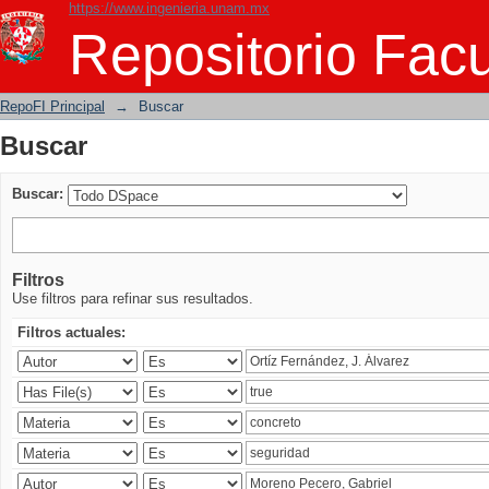
https://www.ingenieria.unam.mx
Buscar
Repositorio Facu
RepoFI Principal
→
Buscar
Buscar
Buscar:
Filtros
Use filtros para refinar sus resultados.
Filtros actuales: