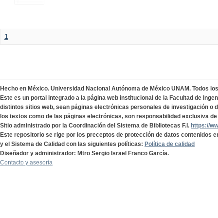
1
Hecho en México. Universidad Nacional Autónoma de México UNAM. Todos lo
Este es un portal integrado a la página web institucional de la Facultad de Ing
distintos sitios web, sean páginas electrónicas personales de investigación o de
los textos como de las páginas electrónicas, son responsabilidad exclusiva de 
Sitio administrado por la Coordinación del Sistema de Bibliotecas F.I.
https://w
Este repositorio se rige por los preceptos de protección de datos contenidos e
y el Sistema de Calidad con las siguientes políticas:
Política de calidad
Diseñador y administrador: Mtro Sergio Israel Franco García.
Contacto y asesoría