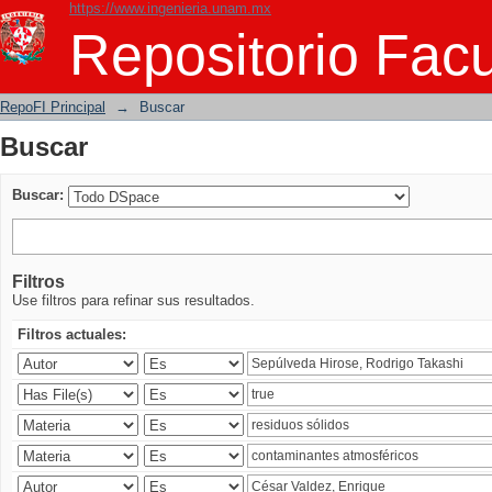
https://www.ingenieria.unam.mx
Buscar
Repositorio Facu
RepoFI Principal
→
Buscar
Buscar
Buscar:
Filtros
Use filtros para refinar sus resultados.
Filtros actuales: