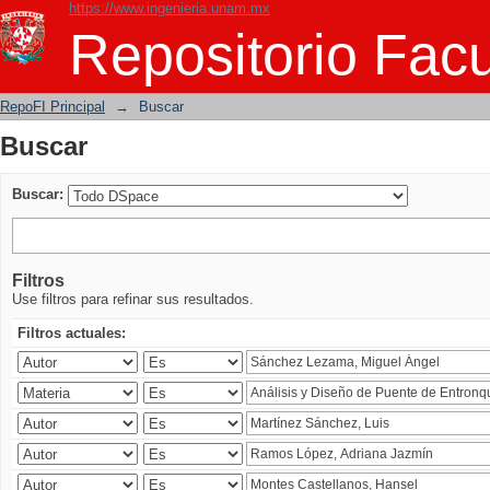
https://www.ingenieria.unam.mx
Buscar
Repositorio Facu
RepoFI Principal
→
Buscar
Buscar
Buscar:
Filtros
Use filtros para refinar sus resultados.
Filtros actuales: