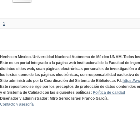
1
Hecho en México. Universidad Nacional Autónoma de México UNAM. Todos lo
Este es un portal integrado a la página web institucional de la Facultad de Ing
distintos sitios web, sean páginas electrónicas personales de investigación o de
los textos como de las páginas electrónicas, son responsabilidad exclusiva de 
Sitio administrado por la Coordinación del Sistema de Bibliotecas F.I.
https://w
Este repositorio se rige por los preceptos de protección de datos contenidos e
y el Sistema de Calidad con las siguientes políticas:
Política de calidad
Diseñador y administrador: Mtro Sergio Israel Franco García.
Contacto y asesoría