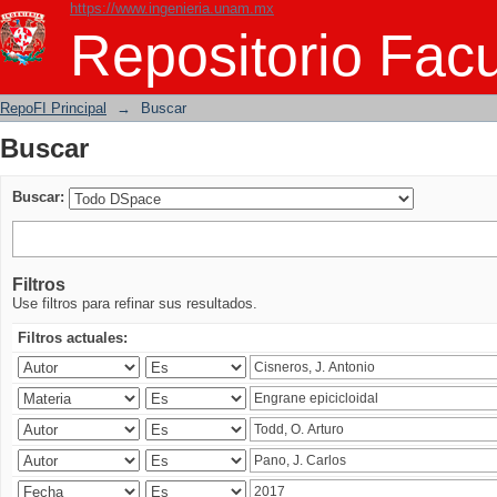
https://www.ingenieria.unam.mx
Buscar
Repositorio Facu
RepoFI Principal
→
Buscar
Buscar
Buscar:
Filtros
Use filtros para refinar sus resultados.
Filtros actuales: