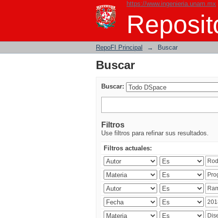
https://www.ingenieria.unam.mx
Buscar
Reposito
RepoFI Principal
→
Buscar
Buscar
Buscar:
Filtros
Use filtros para refinar sus resultados.
Filtros actuales: