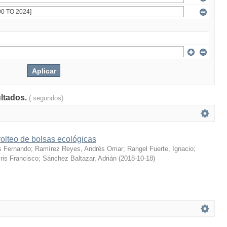
ultados.
( segundos)
olteo de bolsas ecológicas
s Fernando
;
Ramírez Reyes, Andrés Omar
;
Rangel Fuerte, Ignacio
;
ris Francisco
;
Sánchez Baltazar, Adrián
(
2018-10-18
)