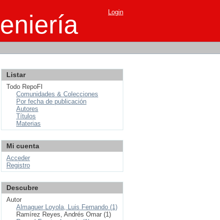
Login
eniería
Listar
Todo RepoFI
Comunidades & Colecciones
Por fecha de publicación
Autores
Títulos
Materias
Mi cuenta
Acceder
Registro
Descubre
Autor
Almaguer Loyola, Luis Fernando (1)
Ramírez Reyes, Andrés Omar (1)