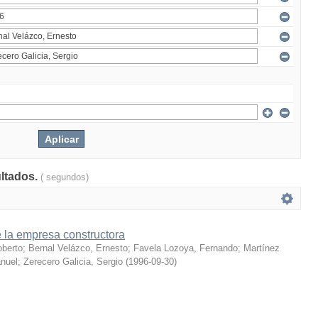
ultados.
( segundos)
 la empresa constructora
oberto
;
Bernal Velázco, Ernesto
;
Favela Lozoya, Fernando
;
Martínez
nuel
;
Zerecero Galicia, Sergio
(
1996-09-30
)