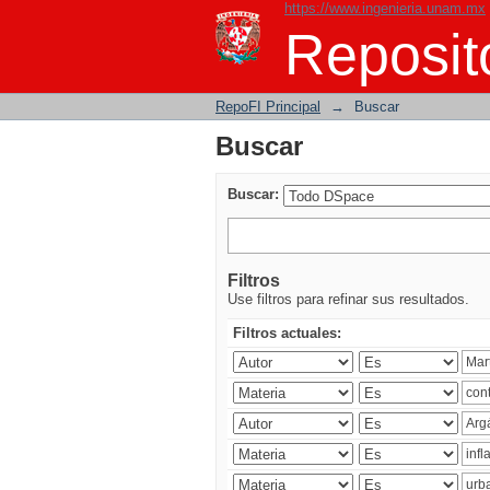
https://www.ingenieria.unam.mx
Buscar
Reposito
RepoFI Principal
→
Buscar
Buscar
Buscar:
Filtros
Use filtros para refinar sus resultados.
Filtros actuales: