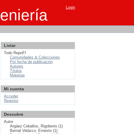
Login
eniería
Listar
Todo RepoFI
Comunidades & Colecciones
Por fecha de publicación
Autores
Títulos
Materias
Mi cuenta
Acceder
Registro
Descubre
Autor
Argáez Ceballos, Rigoberto (1)
Bernal Velázco, Ernesto (1)