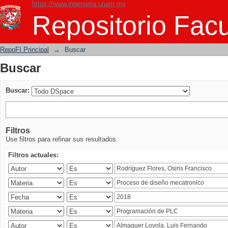
https://www.ingenieria.unam.mx
Buscar
Repositorio Facu
RepoFI Principal
→
Buscar
Buscar
Buscar:
Filtros
Use filtros para refinar sus resultados.
Filtros actuales: