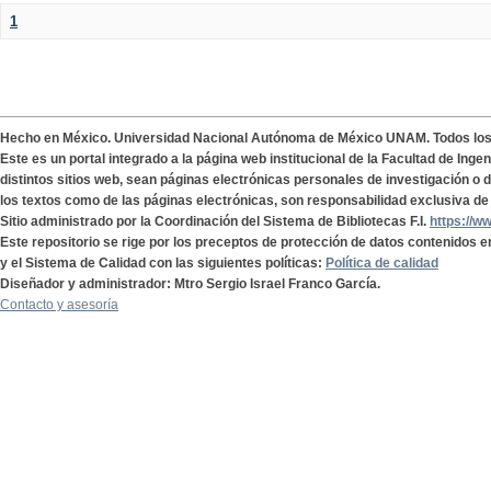
1
Hecho en México. Universidad Nacional Autónoma de México UNAM. Todos lo
Este es un portal integrado a la página web institucional de la Facultad de Ing
distintos sitios web, sean páginas electrónicas personales de investigación o de
los textos como de las páginas electrónicas, son responsabilidad exclusiva de 
Sitio administrado por la Coordinación del Sistema de Bibliotecas F.I.
https://w
Este repositorio se rige por los preceptos de protección de datos contenidos e
y el Sistema de Calidad con las siguientes políticas:
Política de calidad
Diseñador y administrador: Mtro Sergio Israel Franco García.
Contacto y asesoría