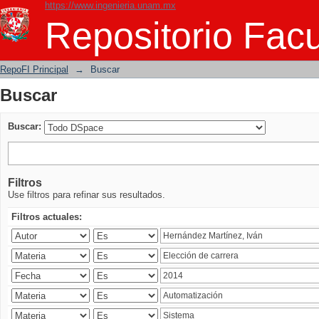
https://www.ingenieria.unam.mx
Buscar
Repositorio Facu
RepoFI Principal
→
Buscar
Buscar
Buscar:
Filtros
Use filtros para refinar sus resultados.
Filtros actuales: