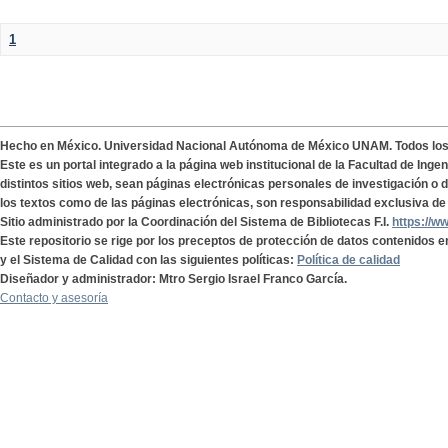
1
Hecho en México. Universidad Nacional Autónoma de México UNAM. Todos lo
Este es un portal integrado a la página web institucional de la Facultad de Ing
distintos sitios web, sean páginas electrónicas personales de investigación o de
los textos como de las páginas electrónicas, son responsabilidad exclusiva de 
Sitio administrado por la Coordinación del Sistema de Bibliotecas F.I.
https://w
Este repositorio se rige por los preceptos de protección de datos contenidos e
y el Sistema de Calidad con las siguientes políticas:
Política de calidad
Diseñador y administrador: Mtro Sergio Israel Franco García.
Contacto y asesoría