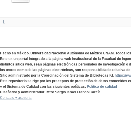
1
Hecho en México. Universidad Nacional Autónoma de México UNAM. Todos lo
Este es un portal integrado a la página web institucional de la Facultad de Ing
distintos sitios web, sean páginas electrónicas personales de investigación o de
los textos como de las páginas electrónicas, son responsabilidad exclusiva de 
Sitio administrado por la Coordinación del Sistema de Bibliotecas F.I.
https://w
Este repositorio se rige por los preceptos de protección de datos contenidos e
y el Sistema de Calidad con las siguientes políticas:
Política de calidad
Diseñador y administrador: Mtro Sergio Israel Franco García.
Contacto y asesoría