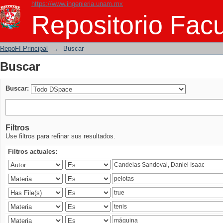
https://www.ingenieria.unam.mx
Buscar
Repositorio Facu
RepoFI Principal
→
Buscar
Buscar
Buscar:
Filtros
Use filtros para refinar sus resultados.
Filtros actuales: