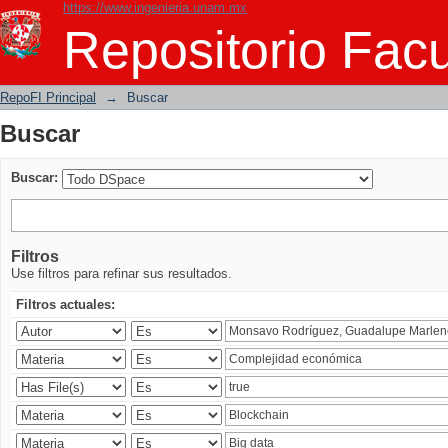
https://www.ingenieria.unam.mx
Buscar
Repositorio Facu
RepoFI Principal
→
Buscar
Buscar
Buscar:
Filtros
Use filtros para refinar sus resultados.
Filtros actuales: