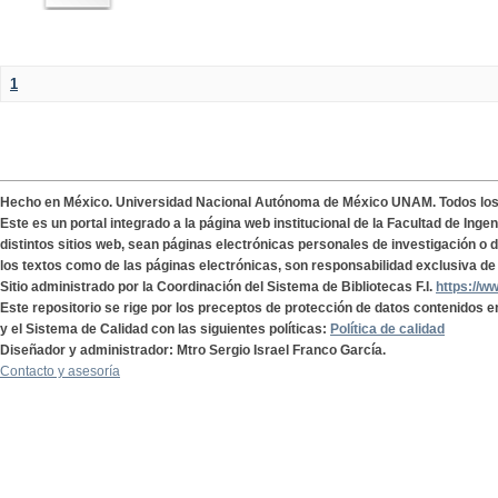
1
Hecho en México. Universidad Nacional Autónoma de México UNAM. Todos lo
Este es un portal integrado a la página web institucional de la Facultad de Ing
distintos sitios web, sean páginas electrónicas personales de investigación o de
los textos como de las páginas electrónicas, son responsabilidad exclusiva de 
Sitio administrado por la Coordinación del Sistema de Bibliotecas F.I.
https://w
Este repositorio se rige por los preceptos de protección de datos contenidos e
y el Sistema de Calidad con las siguientes políticas:
Política de calidad
Diseñador y administrador: Mtro Sergio Israel Franco García.
Contacto y asesoría