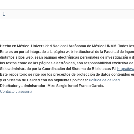
1
Hecho en México. Universidad Nacional Autónoma de México UNAM. Todos lo
Este es un portal integrado a la página web institucional de la Facultad de Ing
distintos sitios web, sean páginas electrónicas personales de investigación o de
los textos como de las páginas electrónicas, son responsabilidad exclusiva de 
Sitio administrado por la Coordinación del Sistema de Bibliotecas F.I.
https://w
Este repositorio se rige por los preceptos de protección de datos contenidos e
y el Sistema de Calidad con las siguientes políticas:
Política de calidad
Diseñador y administrador: Mtro Sergio Israel Franco García.
Contacto y asesoría