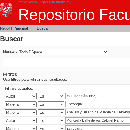
https://www.ingenieria.unam.mx
Buscar
Repositorio Facu
RepoFI Principal
→
Buscar
Buscar
Buscar:
Filtros
Use filtros para refinar sus resultados.
Filtros actuales: