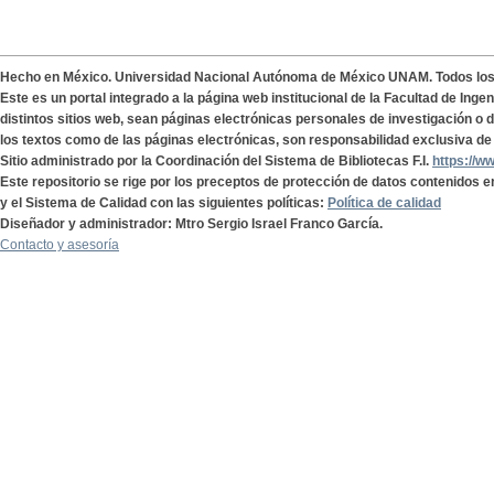
Hecho en México. Universidad Nacional Autónoma de México UNAM. Todos lo
Este es un portal integrado a la página web institucional de la Facultad de Ing
distintos sitios web, sean páginas electrónicas personales de investigación o de
los textos como de las páginas electrónicas, son responsabilidad exclusiva de 
Sitio administrado por la Coordinación del Sistema de Bibliotecas F.I.
https://w
Este repositorio se rige por los preceptos de protección de datos contenidos e
y el Sistema de Calidad con las siguientes políticas:
Política de calidad
Diseñador y administrador: Mtro Sergio Israel Franco García.
Contacto y asesoría