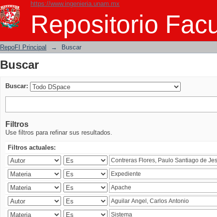
https://www.ingenieria.unam.mx
Buscar
Repositorio Facu
RepoFI Principal
→
Buscar
Buscar
Buscar:
Filtros
Use filtros para refinar sus resultados.
Filtros actuales: