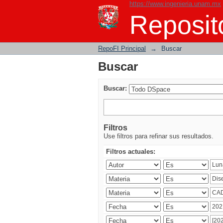
https://www.ingenieria.unam.mx
Buscar
Reposito
RepoFI Principal
→
Buscar
Buscar
Buscar:
Filtros
Use filtros para refinar sus resultados.
Filtros actuales: