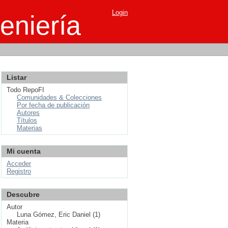
Login
eniería
Listar
Todo RepoFI
Comunidades & Colecciones
Por fecha de publicación
Autores
Títulos
Materias
Mi cuenta
Acceder
Registro
Descubre
Autor
Luna Gómez, Eric Daniel (1)
Materia