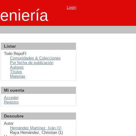
Login
eniería
Listar
Todo RepoFI
Comunidades & Colecciones
Por fecha de publicación
Autores
Títulos
Materias
Mi cuenta
Acceder
Registro
Descubre
Autor
Hernández Martínez, Iván (1)
Raya Hernández, Christian (1)