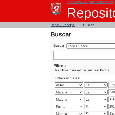
https://www.ingenieria.unam.mx
Buscar
Reposito
RepoFI Principal
→
Buscar
Buscar
Buscar:
Filtros
Use filtros para refinar sus resultados.
Filtros actuales: