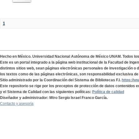
1
Hecho en México. Universidad Nacional Autónoma de México UNAM. Todos lo
Este es un portal integrado a la página web institucional de la Facultad de Ing
distintos sitios web, sean páginas electrónicas personales de investigación o de
los textos como de las páginas electrónicas, son responsabilidad exclusiva de 
Sitio administrado por la Coordinación del Sistema de Bibliotecas F.I.
https://w
Este repositorio se rige por los preceptos de protección de datos contenidos e
y el Sistema de Calidad con las siguientes políticas:
Política de calidad
Diseñador y administrador: Mtro Sergio Israel Franco García.
Contacto y asesoría