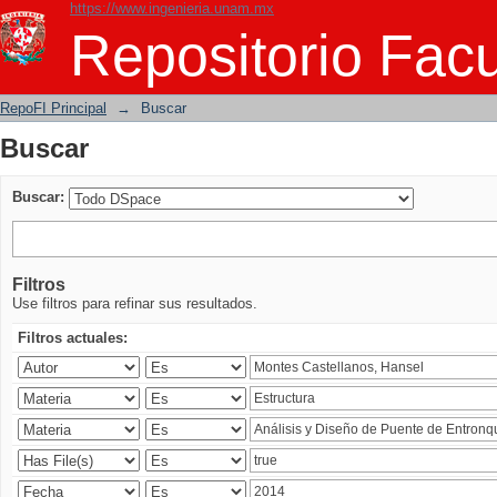
https://www.ingenieria.unam.mx
Buscar
Repositorio Facu
RepoFI Principal
→
Buscar
Buscar
Buscar:
Filtros
Use filtros para refinar sus resultados.
Filtros actuales: