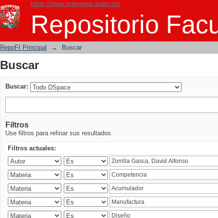
https://www.ingenieria.unam.mx
Buscar
Repositorio Facu
RepoFI Principal
→
Buscar
Buscar
Buscar:
Filtros
Use filtros para refinar sus resultados.
Filtros actuales: