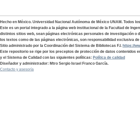
Hecho en México. Universidad Nacional Autónoma de México UNAM. Todos lo
Este es un portal integrado a la página web institucional de la Facultad de Ing
distintos sitios web, sean páginas electrónicas personales de investigación o de
los textos como de las páginas electrónicas, son responsabilidad exclusiva de 
Sitio administrado por la Coordinación del Sistema de Bibliotecas F.I.
https://w
Este repositorio se rige por los preceptos de protección de datos contenidos e
y el Sistema de Calidad con las siguientes políticas:
Política de calidad
Diseñador y administrador: Mtro Sergio Israel Franco García.
Contacto y asesoría