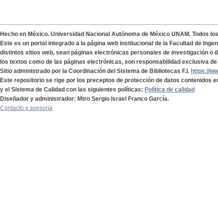
Hecho en México. Universidad Nacional Autónoma de México UNAM. Todos lo
Este es un portal integrado a la página web institucional de la Facultad de Ing
distintos sitios web, sean páginas electrónicas personales de investigación o de
los textos como de las páginas electrónicas, son responsabilidad exclusiva de 
Sitio administrado por la Coordinación del Sistema de Bibliotecas F.I.
https://w
Este repositorio se rige por los preceptos de protección de datos contenidos e
y el Sistema de Calidad con las siguientes políticas:
Política de calidad
Diseñador y administrador: Mtro Sergio Israel Franco García.
Contacto y asesoría