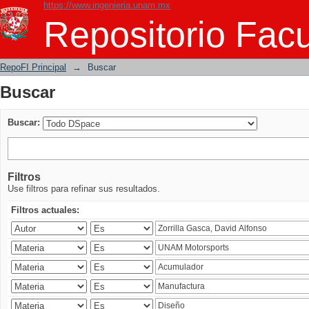
https://www.ingenieria.unam.mx
Buscar
Repositorio Facu
RepoFI Principal
→
Buscar
Buscar
Buscar:
Filtros
Use filtros para refinar sus resultados.
Filtros actuales: