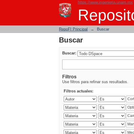
https://www.ingenieria.unam.mx
Buscar
Reposito
RepoFI Principal
→
Buscar
Buscar
Buscar:
Filtros
Use filtros para refinar sus resultados.
Filtros actuales: