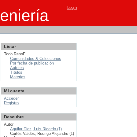
Login
eniería
Listar
Todo RepoFI
Comunidades & Colecciones
Por fecha de publicación
Autores
Títulos
Materias
Mi cuenta
Acceder
Registro
Descubre
Autor
Aguilar Diaz, Luis Ricardo (1)
Cortés Valdés, Rodrigo Alejandro (1)