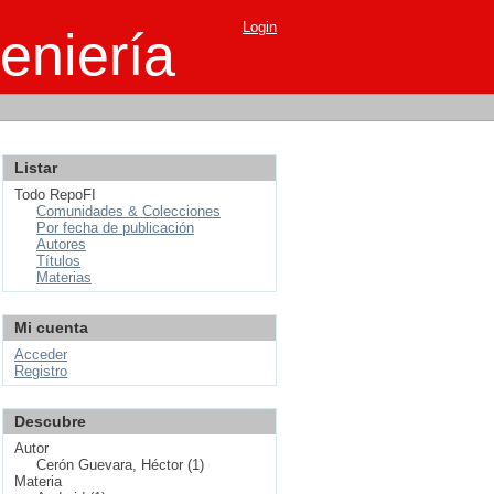
Login
eniería
Listar
Todo RepoFI
Comunidades & Colecciones
Por fecha de publicación
Autores
Títulos
Materias
Mi cuenta
Acceder
Registro
Descubre
Autor
Cerón Guevara, Héctor (1)
Materia