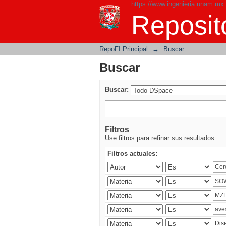
https://www.ingenieria.unam.mx
Buscar
Reposito
RepoFI Principal
→
Buscar
Buscar
Buscar:
Filtros
Use filtros para refinar sus resultados.
Filtros actuales: