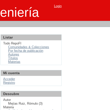
Login
eniería
Listar
Todo RepoFI
Comunidades & Colecciones
Por fecha de publicación
Autores
Títulos
Materias
Mi cuenta
Acceder
Registro
Descubre
Autor
Mejías Ruiz, Rómulo (3)
Materia