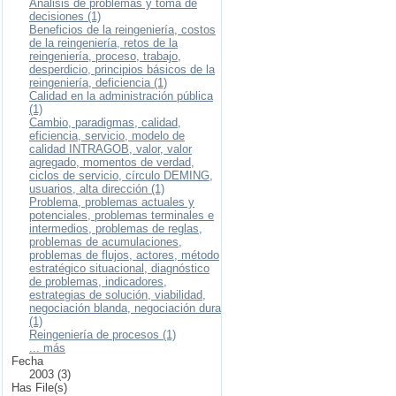
Análisis de problemas y toma de
decisiones (1)
Beneficios de la reingeniería, costos
de la reingeniería, retos de la
reingeniería, proceso, trabajo,
desperdicio, principios básicos de la
reingeniería, deficiencia (1)
Calidad en la administración pública
(1)
Cambio, paradigmas, calidad,
eficiencia, servicio, modelo de
calidad INTRAGOB, valor, valor
agregado, momentos de verdad,
ciclos de servicio, círculo DEMING,
usuarios, alta dirección (1)
Problema, problemas actuales y
potenciales, problemas terminales e
intermedios, problemas de reglas,
problemas de acumulaciones,
problemas de flujos, actores, método
estratégico situacional, diagnóstico
de problemas, indicadores,
estrategias de solución, viabilidad,
negociación blanda, negociación dura
(1)
Reingeniería de procesos (1)
... más
Fecha
2003 (3)
Has File(s)