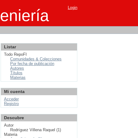
Login
eniería
Listar
Todo RepoFI
Comunidades & Colecciones
Por fecha de publicación
Autores
Títulos
Materias
Mi cuenta
Acceder
Registro
Descubre
Autor
Rodríguez Villena Raquel (1)
Materia