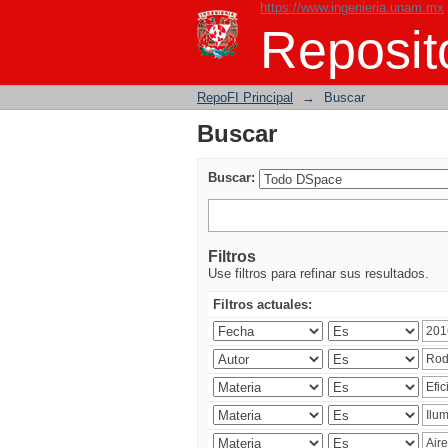
https://www.ingenieria.unam.mx
Buscar
Reposito
RepoFI Principal
→
Buscar
Buscar
Buscar:
Filtros
Use filtros para refinar sus resultados.
Filtros actuales: