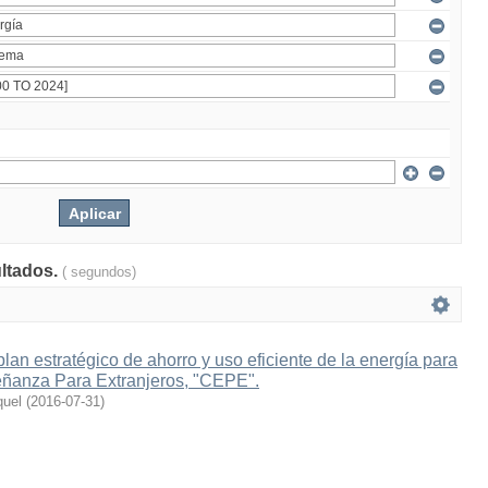
ultados.
( segundos)
lan estratégico de ahorro y uso eficiente de la energía para
eñanza Para Extranjeros, "CEPE".
quel
(
2016-07-31
)