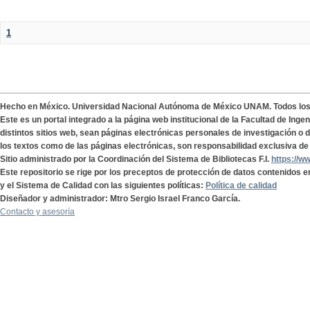
1
Hecho en México. Universidad Nacional Autónoma de México UNAM. Todos lo
Este es un portal integrado a la página web institucional de la Facultad de Ing
distintos sitios web, sean páginas electrónicas personales de investigación o de
los textos como de las páginas electrónicas, son responsabilidad exclusiva de 
Sitio administrado por la Coordinación del Sistema de Bibliotecas F.I.
https://w
Este repositorio se rige por los preceptos de protección de datos contenidos e
y el Sistema de Calidad con las siguientes políticas:
Política de calidad
Diseñador y administrador: Mtro Sergio Israel Franco García.
Contacto y asesoría