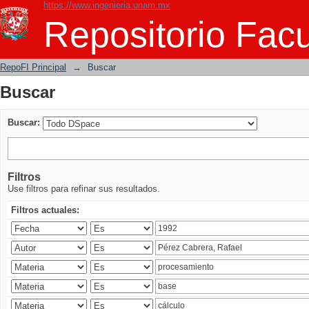
https://www.ingenieria.unam.mx
Buscar
Repositorio Facu
RepoFI Principal
→
Buscar
Buscar
Buscar:
Filtros
Use filtros para refinar sus resultados.
Filtros actuales: