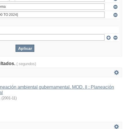
ultados.
( segundos)
neación ambiental gubernamental. MOD. ll : Planeación
al
a
(
2001-11
)