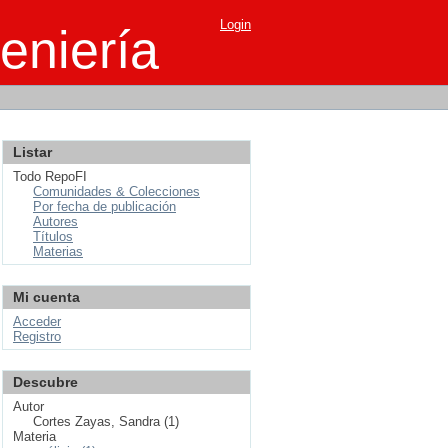
Login
eniería
Listar
Todo RepoFI
Comunidades & Colecciones
Por fecha de publicación
Autores
Títulos
Materias
Mi cuenta
Acceder
Registro
Descubre
Autor
Cortes Zayas, Sandra (1)
Materia