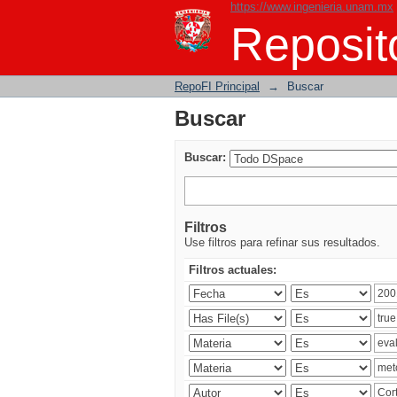
https://www.ingenieria.unam.mx
Buscar
Reposito
RepoFI Principal
→
Buscar
Buscar
Buscar:
Filtros
Use filtros para refinar sus resultados.
Filtros actuales: