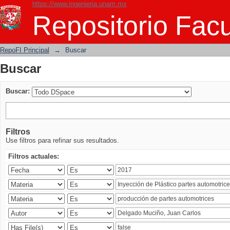
https://www.ingenieria.unam.mx
Buscar
Repositorio Facu
RepoFI Principal
→
Buscar
Buscar
Buscar:
Filtros
Use filtros para refinar sus resultados.
Filtros actuales: