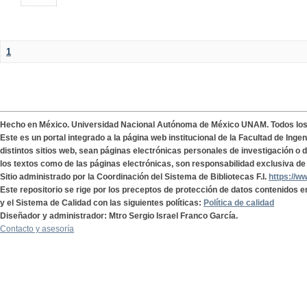
1
Hecho en México. Universidad Nacional Autónoma de México UNAM. Todos lo
Este es un portal integrado a la página web institucional de la Facultad de Ing
distintos sitios web, sean páginas electrónicas personales de investigación o de
los textos como de las páginas electrónicas, son responsabilidad exclusiva de 
Sitio administrado por la Coordinación del Sistema de Bibliotecas F.I.
https://w
Este repositorio se rige por los preceptos de protección de datos contenidos e
y el Sistema de Calidad con las siguientes políticas:
Política de calidad
Diseñador y administrador: Mtro Sergio Israel Franco García.
Contacto y asesoría