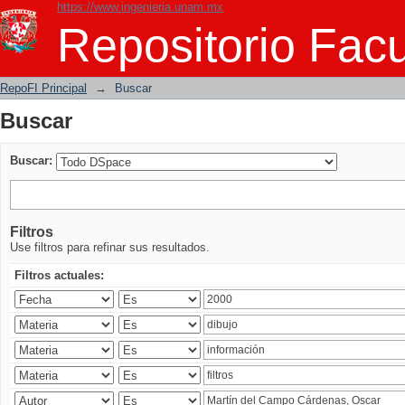
https://www.ingenieria.unam.mx
Buscar
Repositorio Facu
RepoFI Principal
→
Buscar
Buscar
Buscar:
Filtros
Use filtros para refinar sus resultados.
Filtros actuales: