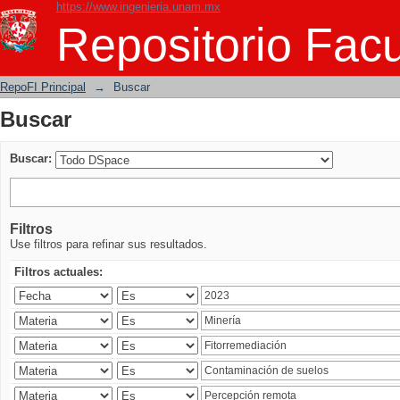
https://www.ingenieria.unam.mx
Buscar
Repositorio Facu
RepoFI Principal
→
Buscar
Buscar
Buscar:
Filtros
Use filtros para refinar sus resultados.
Filtros actuales: