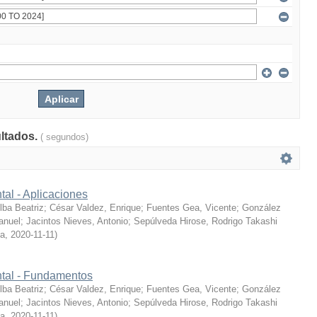
ultados.
( segundos)
tal - Aplicaciones
ba Beatriz
;
César Valdez, Enrique
;
Fuentes Gea, Vicente
;
González
anuel
;
Jacintos Nieves, Antonio
;
Sepúlveda Hirose, Rodrigo Takashi
ía
,
2020-11-11
)
ntal - Fundamentos
ba Beatriz
;
César Valdez, Enrique
;
Fuentes Gea, Vicente
;
González
anuel
;
Jacintos Nieves, Antonio
;
Sepúlveda Hirose, Rodrigo Takashi
ía
,
2020-11-11
)