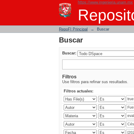
https://www.ingenieria.unam.mx
Buscar
Reposito
RepoFI Principal
→
Buscar
Buscar
Buscar:
Filtros
Use filtros para refinar sus resultados.
Filtros actuales: