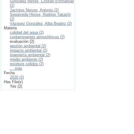
González Reyes, Cristian Emmanuel
(2)
Jacintos Nieves, Antonio (2)
Sepúlveda Hirose, Rodrigo Takashi
(2)
Vázquez González, Alba Beatriz (2)
Materia
calidad del agua (2)
contaminantes atmosféricos (2)
evaluación (2)
gestión ambiental (2)
impacto ambiental (2)
ingeniería ambiental (2)
medio ambiente (2)
residuos sólidos (2)
... más
Fecha
2020 (2)
Has File(s)
Yes (2)