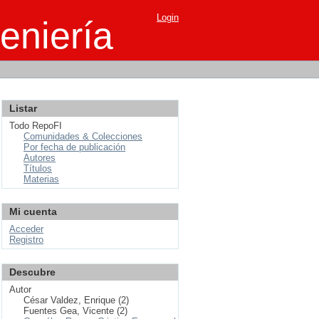
Login
eniería
Listar
Todo RepoFI
Comunidades & Colecciones
Por fecha de publicación
Autores
Títulos
Materias
Mi cuenta
Acceder
Registro
Descubre
Autor
César Valdez, Enrique (2)
Fuentes Gea, Vicente (2)